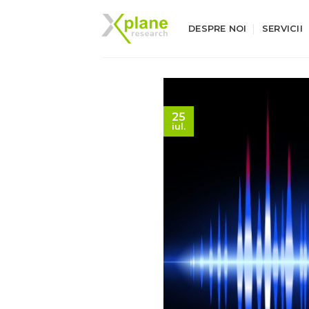
Skip
to
DESPRE NOI
SERVICII
content
25
iul.