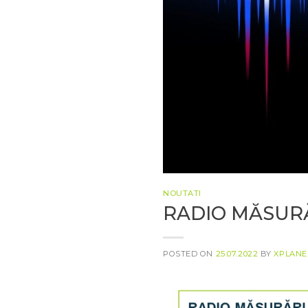
NOUTATI
RADIO MĂSURĂR
POSTED ON
25.07.2022
BY
XPLANE