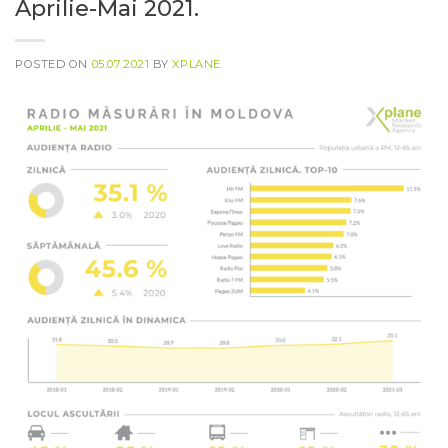
Aprilie-Mai 2021.
POSTED ON
05.07.2021
BY
XPLANE