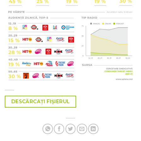
DESCĂRCAȚI FIȘIERUL