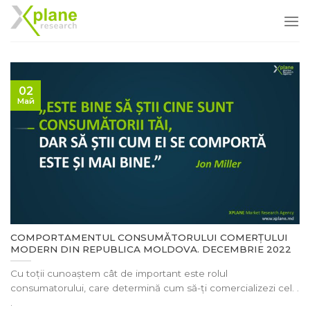
Skip
to
content
02
Май
COMPORTAMENTUL CONSUMĂTORULUI COMERȚULUI
MODERN DIN REPUBLICA MOLDOVA. DECEMBRIE 2022
Cu toții cunoaștem cât de important este rolul
consumatorului, care determină cum să-ți comercializezi cel. .
.