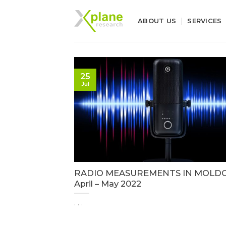
Skip
to
ABOUT US
SERVICES
content
25
Jul
RADIO MEASUREMENTS IN MOLDO
April – May 2022
. . .