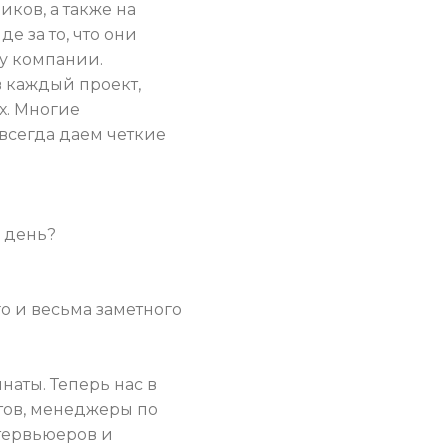
ков, а также на
 за то, что они
у компании.
 каждый проект,
х. Многие
всегда даем четкие
й день?
о и весьма заметного
наты. Теперь нас в
тов, менеджеры по
тервьюеров и