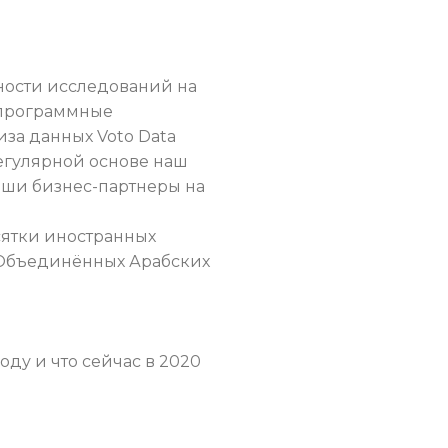
жности исследований на
 программные
иза данных Voto Data
 регулярной основе наш
наши бизнес-партнеры на
сятки иностранных
 Объединённых Арабских
оду и что сейчас в 2020