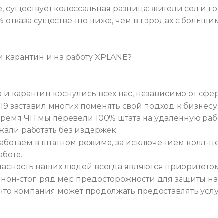
 существует колоссальная разница: жители сел и гор
 % отказа существенно ниже, чем в городах с больши
 карантин и на работу XPLANE?
и карантин коснулись всех нас, независимо от сфе
19 заставил многих поменять свой подход к бизнесу
время ЧП мы перевели 100% штата на удаленную раб
али работать без издержек.
аботаем в штатном режиме, за исключением колл-це
аботе.
опасность наших людей всегда являются приоритето
нон-стоп ряд мер предосторожности для защиты на
что компания может продолжать предоставлять услу