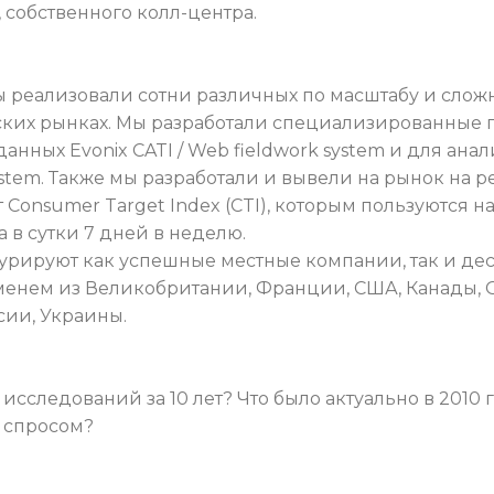
 собственного колл-центра.
Мы реализовали сотни различных по масштабу и сло
ских рынках. Мы разработали специализированные
анных Evonix CATI / Web fieldwork system и для анал
 system. Также мы разработали и вывели на рынок на
Consumer Target Index (CTI), которым пользуются 
а в сутки 7 дней в неделю.
рируют как успешные местные компании, так и де
енем из Великобритании, Франции, США, Канады,
сии, Украины.
сследований за 10 лет? Что было актуально в 2010 г
 спросом?