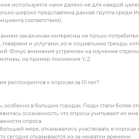
ния используется нами далеко не для каждой целе
сколько широко представлена данная группа среди И
ициента соответствия).
аниям-заказчикам интересны не только потребител
 товарами и услугами, но и социальные тренды, кот
й. Фокус внимания устремлен на изучение отдельн
мотивы, на пример поколения Y, Z.
е респондентов к опросам за 10 лет?
, особенно в больших городах. Люди стали более о
оявилась осознанность, что опросы учитывают их мн
ажности опроса.
 в большей мере, отказывались участвовать в опроса
, то сегодня отказываются из-за нехватки времени.