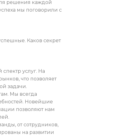
для решения каждой
 успеха мы поговорили с
успешные. Каков секрет
спектр услуг. На
ынков, что позволяет
ой задачи.
ам. Мы всегда
ребностей. Новейшие
рмации позволяют нам
лей.
анды, от сотрудников,
ированы на развитии