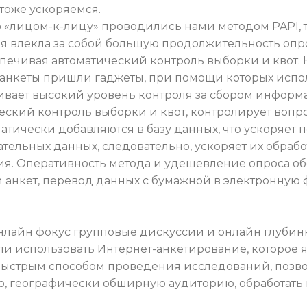
 тоже ускоряемся.
 «лицом-к-лицу» проводились нами методом PAPI, т
ая влекла за собой большую продолжительность опр
спечивая автоматический контроль выборки и квот. 
 анкеты пришли гаджеты, при помощи которых испол
ивает высокий уровень контроля за сбором информа
еский контроль выборки и квот, контролирует вопр
атически добавляются в базу данных, что ускоряет 
тельных данных, следовательно, ускоряет их обрабо
ия. Оперативность метода и удешевление опроса об
и анкет, перевод данных с бумажной в электронную 
нлайн фокус групповые дискуссии и онлайн глубин
али использовать Интернет-анкетирование, которое 
быстрым способом проведения исследований, позв
, географически обширную аудиторию, обработать