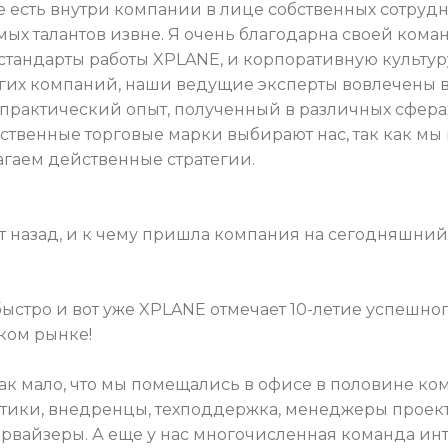
 есть внутри компании в лице собственных сотрудни
 талантов извне. Я очень благодарна своей команде
тандарты работы XPLANE, и корпоративную культур
угих компаний, наши ведущие эксперты вовлечены в
практический опыт, полученный в различных сфера
твенные торговые марки выбирают нас, так как мы 
гаем действенные стратегии.
ет назад, и к чему пришла компания на сегодняшни
ыстро и вот уже XPLANE отмечает 10-летие успешног
ком рынке!
так мало, что мы помещались в офисе в половине ком
итики, внедренцы, техподдержка, менеджеры проек
рвайзеры. А еще у нас многочисленная команда ин