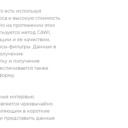
о есть используя
оса и высокую стоимость
Но на протяжении этих
ьзуется метод СAWI,
ции и её качеством,
осы-фильтры. Данные в
получение
тку и получение
еспечивается также
форму.
ные интервью.
является чрезвычайно
оляющим в короткие
 и представить данные