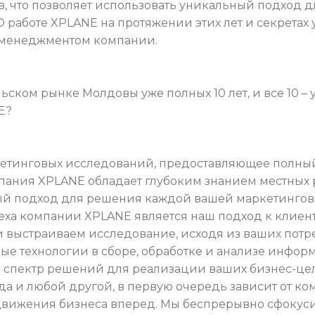
, что позволяет использовать уникальный подход 
 работе XPLANE на протяжении этих лет и секретах
-менеджментом компании.
ском рынке Молдовы уже полных 10 лет, и все 10 – 
E?
кетинговых исследований, предоставляющее полный 
ания XPLANE обладает глубоким знанием местных р
ый подход для решения каждой вашей маркетингов
ха компании XPLANE является наш подход к клиент
 выстраиваем исследование, исходя из ваших пот
вые технологии в сборе, обработке и анализе инфо
 спектр решений для реализации ваших бизнес-це
а и любой другой, в первую очередь зависит от ком
движения бизнеса вперед. Мы беспрерывно сфокус