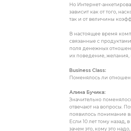
Но Интернет-анкетирова
зависит как от того, на
так и от величины коэфф
В настоящее время комп
связанные с продуктами,
поля денежных отношени
их поведение, желания, 
Business Class:
Поменялось ли отношени
Алина Бучика:
Значительно поменялось
отвечают на вопросы. П
появилось понимание в
Если 10 лет тому назад,
зачем это, кому это надо