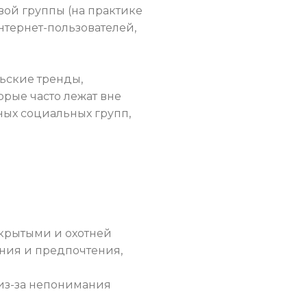
вой группы (на практике
нтернет-пользователей,
ьские тренды,
орые часто лежат вне
ых социальных групп,
ткрытыми и охотней
ения и предпочтения,
х из-за непонимания