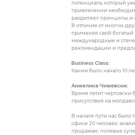
потенциала, который уже
привлечении необходимых
разделяют принципы и с
В отличие от многих др
применяя свой богатый 
международные и отечес
рекомендации и предла
Business Class:
Каким было начало 10 л
Анжелика Чижевски:
Время летит чертовски б
присутствия на молдавс
В начале пути нас было 
офисе 20 человек: анал
продажам, полевые супе