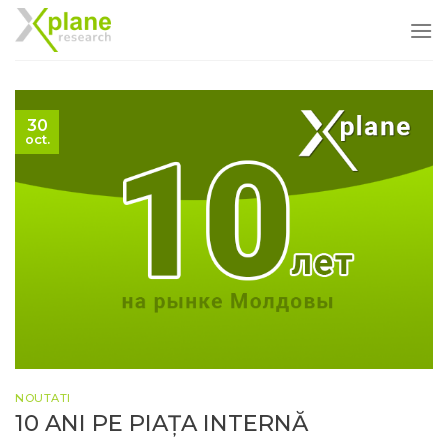
Skip
to
content
30
oct.
NOUTATI
10 ANI PE PIAȚA INTERNĂ