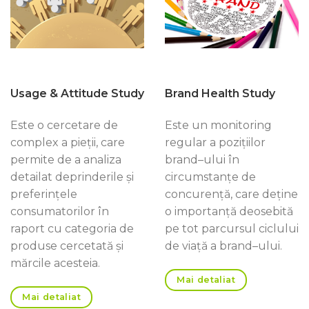
Usage & Attitude Study
Brand Health Study
Este o cercetare de
Este un monitoring
complex a pieţii, care
regular a poziţiilor
permite de a analiza
brand–ului în
detailat deprinderile şi
circumstanţe de
preferinţele
concurenţă, care deţine
consumatorilor în
o importanţă deosebită
raport cu categoria de
pe tot parcursul ciclului
produse cercetată şi
de viaţă a brand–ului.
mărcile acesteia.
Mai detaliat
Mai detaliat