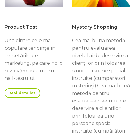
Product Test
Mystery Shopping
Una dintre cele mai
Cea mai bună metodă
populare tendinţe în
pentru evaluarea
cercetările de
nivelului de deservire a
marketing, pe care noi o
clienţilor prin folosirea
rezolvăm cu ajutorul
unor persoane special
hall-testului.
instruite (cumpărători
misterioşi).Cea mai bună
metodă pentru
Mai detaliat
evaluarea nivelului de
deservire a clienţilor
prin folosirea unor
persoane special
instruite (cumpărători