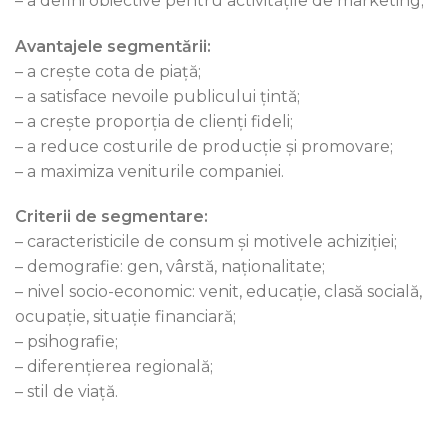
– a defini obiective pentru activitățile de marketing;
Avantajele segmentării:
– a crește cota de piață;
– a satisface nevoile publicului țintă;
– a crește proporția de clienți fideli;
– a reduce costurile de producție și promovare;
– a maximiza veniturile companiei.
Criterii de segmentare:
– caracteristicile de consum și motivele achiziției;
– demografie: gen, vârstă, naționalitate;
– nivel socio-economic: venit, educație, clasă socială,
ocupație, situație financiară;
– psihografie;
– diferențierea regională;
– stil de viață.