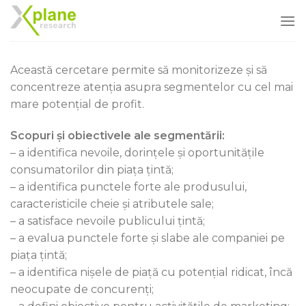
Skip
to
content
Această cercetare permite să monitorizeze și să
concentreze atenția asupra segmentelor cu cel mai
mare potențial de profit.
Scopuri și obiectivele ale segmentării:
– a identifica nevoile, dorințele și oportunitățile
consumatorilor din piața țintă;
– a identifica punctele forte ale produsului,
caracteristicile cheie și atributele sale;
– a satisface nevoile publicului țintă;
– a evalua punctele forte și slabe ale companiei pe
piața țintă;
– a identifica nișele de piață cu potențial ridicat, încă
neocupate de concurenți;